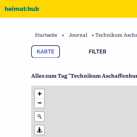
Zum Inhalt
heimat:hub
Startseite
»
Journal
»
Technikum Ascha
KARTE
FILTER
Alles zum Tag "Technikum Aschaffenbu
+
−