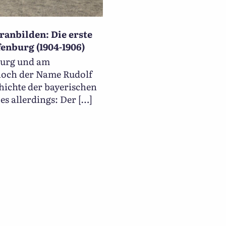
anbilden: Die erste
enburg (1904-1906)
burg und am
noch der Name Rudolf
hichte der bayerischen
es allerdings: Der […]