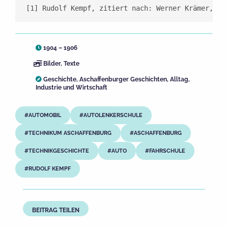
[1] Rudolf Kempf, zitiert nach: Werner Krämer, As
1904 – 1906
Bilder
,
Texte
Geschichte
,
Aschaffenburger Geschichten
,
Alltag
,
Industrie und Wirtschaft
AUTOMOBIL
AUTOLENKERSCHULE
TECHNIKUM ASCHAFFENBURG
ASCHAFFENBURG
TECHNIKGESCHICHTE
AUTO
FAHRSCHULE
RUDOLF KEMPF
BEITRAG TEILEN