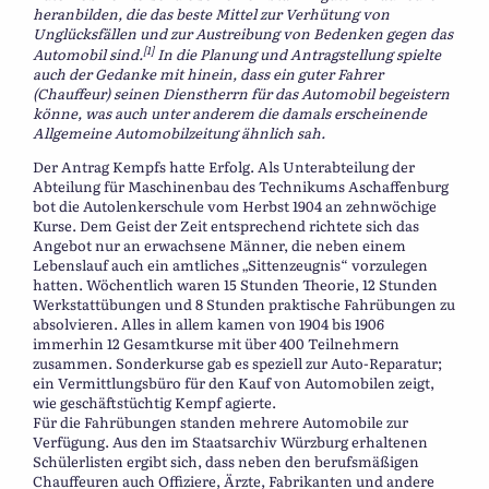
heranbilden, die das beste Mittel zur Verhütung von
Unglücksfällen und zur Austreibung von Bedenken gegen das
[1]
Automobil sind.
In die Planung und Antragstellung spielte
auch der Gedanke mit hinein, dass ein guter Fahrer
(Chauffeur) seinen Dienstherrn für das Automobil begeistern
könne, was auch unter anderem die damals erscheinende
Allgemeine Automobilzeitung ähnlich sah.
Der Antrag Kempfs hatte Erfolg. Als Unterabteilung der
Abteilung für Maschinenbau des Technikums Aschaffenburg
bot die Autolenkerschule vom Herbst 1904 an zehnwöchige
Kurse. Dem Geist der Zeit entsprechend richtete sich das
Angebot nur an erwachsene Männer, die neben einem
Lebenslauf auch ein amtliches „Sittenzeugnis“ vorzulegen
hatten. Wöchentlich waren 15 Stunden Theorie, 12 Stunden
Werkstattübungen und 8 Stunden praktische Fahrübungen zu
absolvieren. Alles in allem kamen von 1904 bis 1906
immerhin 12 Gesamtkurse mit über 400 Teilnehmern
zusammen. Sonderkurse gab es speziell zur Auto-Reparatur;
ein Vermittlungsbüro für den Kauf von Automobilen zeigt,
wie geschäftstüchtig Kempf agierte.
Für die Fahrübungen standen mehrere Automobile zur
Verfügung. Aus den im Staatsarchiv Würzburg erhaltenen
Schülerlisten ergibt sich, dass neben den berufsmäßigen
Chauffeuren auch Offiziere, Ärzte, Fabrikanten und andere