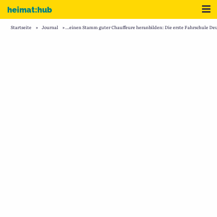
Zum Inhalt
Me
heimat:hub
Startseite
»
Journal
»
…einen Stamm guter Chauffeure heranbilden: Die erste Fahrschule Deut