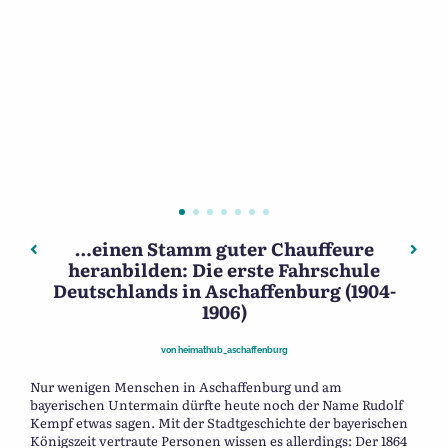
…einen Stamm guter Chauffeure
Beitragsnavigation
Vorheriger: Metal Aschaffenburg
Näch
heranbilden: Die erste Fahrschule
Deutschlands in Aschaffenburg (1904-
1906)
von
heimathub_aschaffenburg
Nur wenigen Menschen in Aschaffenburg und am
bayerischen Untermain dürfte heute noch der Name Rudolf
Kempf etwas sagen. Mit der Stadtgeschichte der bayerischen
Königszeit vertraute Personen wissen es allerdings: Der 1864