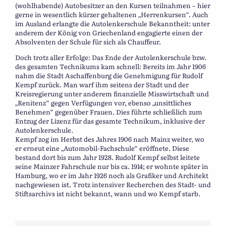
(wohlhabende) Autobesitzer an den Kursen teilnahmen – hier
gerne in wesentlich kürzer gehaltenen „Herrenkursen“. Auch
im Ausland erlangte die Autolenkerschule Bekanntheit: unter
anderem der König von Griechenland engagierte einen der
Absolventen der Schule für sich als Chauffeur.
Doch trotz aller Erfolge: Das Ende der Autolenkerschule bzw.
des gesamten Technikums kam schnell: Bereits im Jahr 1906
nahm die Stadt Aschaffenburg die Genehmigung für Rudolf
Kempf zurück. Man warf ihm seitens der Stadt und der
Kreisregierung unter anderem finanzielle Misswirtschaft und
„Renitenz“ gegen Verfügungen vor, ebenso „unsittliches
Benehmen“ gegenüber Frauen. Dies führte schließlich zum
Entzug der Lizenz für das gesamte Technikum, inklusive der
Autolenkerschule.
Kempf zog im Herbst des Jahres 1906 nach Mainz weiter, wo
er erneut eine „Automobil-Fachschule“ eröffnete. Diese
bestand dort bis zum Jahr 1928. Rudolf Kempf selbst leitete
seine Mainzer Fahrschule nur bis ca. 1914; er wohnte später in
Hamburg, wo er im Jahr 1926 noch als Grafiker und Architekt
nachgewiesen ist. Trotz intensiver Recherchen des Stadt- und
Stiftsarchivs ist nicht bekannt, wann und wo Kempf starb.