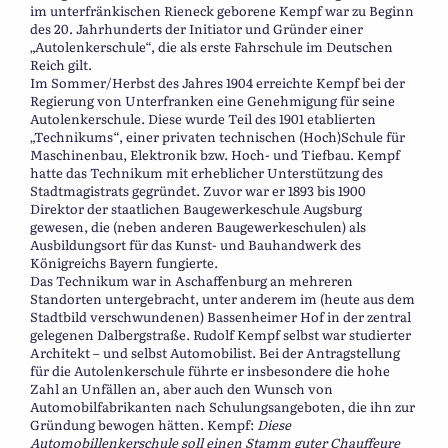
im unterfränkischen Rieneck geborene Kempf war zu Beginn
des 20. Jahrhunderts der Initiator und Gründer einer
„Autolenkerschule“, die als erste Fahrschule im Deutschen
Reich gilt.
Im Sommer/Herbst des Jahres 1904 erreichte Kempf bei der
Regierung von Unterfranken eine Genehmigung für seine
Autolenkerschule. Diese wurde Teil des 1901 etablierten
„Technikums“, einer privaten technischen (Hoch)Schule für
Maschinenbau, Elektronik bzw. Hoch- und Tiefbau. Kempf
hatte das Technikum mit erheblicher Unterstützung des
Stadtmagistrats gegründet. Zuvor war er 1893 bis 1900
Direktor der staatlichen Baugewerkeschule Augsburg
gewesen, die (neben anderen Baugewerkeschulen) als
Ausbildungsort für das Kunst- und Bauhandwerk des
Königreichs Bayern fungierte.
Das Technikum war in Aschaffenburg an mehreren
Standorten untergebracht, unter anderem im (heute aus dem
Stadtbild verschwundenen) Bassenheimer Hof in der zentral
gelegenen Dalbergstraße. Rudolf Kempf selbst war studierter
Architekt – und selbst Automobilist. Bei der Antragstellung
für die Autolenkerschule führte er insbesondere die hohe
Zahl an Unfällen an, aber auch den Wunsch von
Automobilfabrikanten nach Schulungsangeboten, die ihn zur
Gründung bewogen hätten. Kempf:
Diese
Automobillenkerschule soll einen Stamm guter Chauffeure