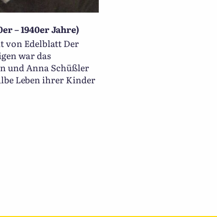
r – 1940er Jahre)
blatt Der
igen war das
nn und Anna Schüßler
albe Leben ihrer Kinder