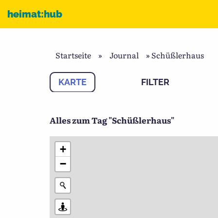
Zum Inhalt
heimat:hub
Startseite
»
Journal
»
Schüßlerhaus
KARTE
FILTER
Alles zum Tag "Schüßlerhaus"
+
−