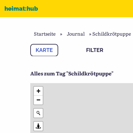
Zum Inhalt
heimat:hub
Startseite
»
Journal
»
Schildkrötpuppe
KARTE
FILTER
Alles zum Tag "Schildkrötpuppe"
+
−