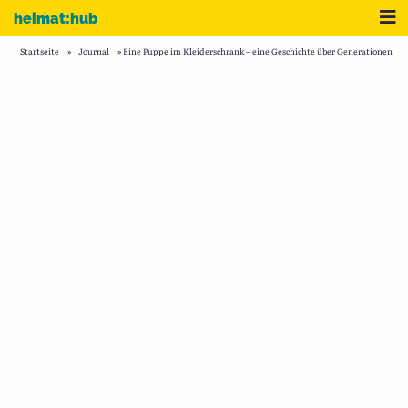
Zum Inhalt
Me
heimat:hub
Startseite
»
Journal
»
Eine Puppe im Kleiderschrank – eine Geschichte über Generationen