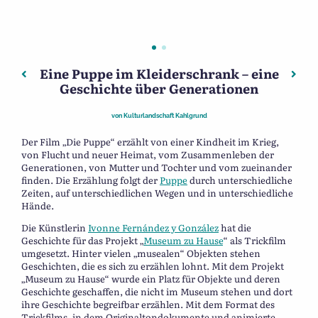
Eine Puppe im Kleiderschrank – eine
Beitragsnavigation
Vorheriger: Jüdische NS-Opfer aus Eschau, Hobbach, 
Näch
Geschichte über Generationen
von
Kulturlandschaft Kahlgrund
Der Film „Die Puppe“ erzählt von einer Kindheit im Krieg,
von Flucht und neuer Heimat, vom Zusammenleben der
Generationen, von Mutter und Tochter und vom zueinander
finden. Die Erzählung folgt der
Puppe
durch unterschiedliche
Zeiten, auf unterschiedlichen Wegen und in unterschiedliche
Hände.
Die Künstlerin
Ivonne Fernández y González
hat die
Geschichte für das Projekt „
Museum zu Hause
“ als Trickfilm
umgesetzt. Hinter vielen „musealen“ Objekten stehen
Geschichten, die es sich zu erzählen lohnt. Mit dem Projekt
„Museum zu Hause“ wurde ein Platz für Objekte und deren
Geschichte geschaffen, die nicht im Museum stehen und dort
ihre Geschichte begreifbar erzählen. Mit dem Format des
Trickfilms, in dem Originaltondokumente und animierte