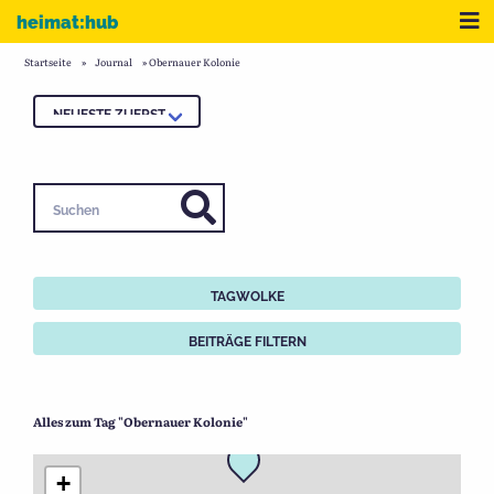
Zum Inhalt
Me
heimat:hub
Startseite
»
Journal
»
Obernauer Kolonie
Suchen
TAGWOLKE
BEITRÄGE FILTERN
Alles zum Tag "Obernauer Kolonie"
+