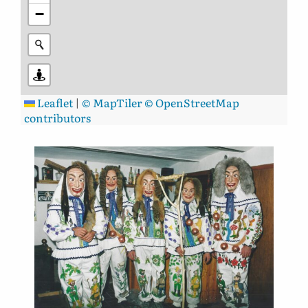
−
Leaflet
|
© MapTiler
© OpenStreetMap
contributors