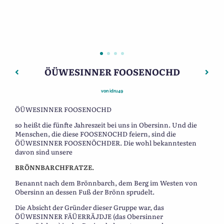
ÖÜWESINNER FOOSENOCHD
Beitragsnavigation
Vorheriger: Die Chronik von Unterwittbach
Näch
von
idru49
ÖÜWESINNER FOOSENOCHD
so heißt die fünfte Jahreszeit bei uns in Obersinn. Und die
Menschen, die diese FOOSENOCHD feiern, sind die
ÖÜWESINNER FOOSENÖCHDER. Die wohl bekanntesten
davon sind unsere
BRÖNNBARCHFRATZE.
Benannt nach dem Brönnbarch, dem Berg im Westen von
Obersinn an dessen Fuß der Brönn sprudelt.
Die Absicht der Gründer dieser Gruppe war, das
ÖÜWESINNER FÄÜERRÄJDJE (das Obersinner