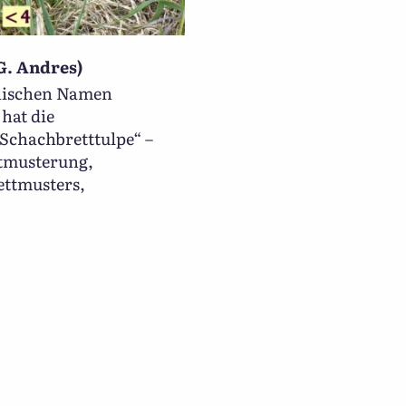
G. Andres)
inischen Namen
hat die
Schachbretttulpe“ –
tmusterung,
ettmusters,