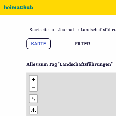
Zum Inhalt
heimat:hub
Startseite
»
Journal
»
Landschaftsführ
KARTE
FILTER
Alles zum Tag "Landschaftsführungen"
+
−