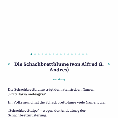
Die Schachbrettblume (von Alfred G.
Beitragsnavigation
Vorheriger: Die Geschichte des Grafengeschlechtes Nosti
Nächs
Andres)
von
idru49
Die Schachbrettblume trägt den lateinischen Namen
„
Fritillária meleágris
“.
Im Volksmund hat die Schachbrettblume viele Namen, u.a.
„Schachbretttulpe“ – wegen der Andeutung der
Schachbrettmusterung,