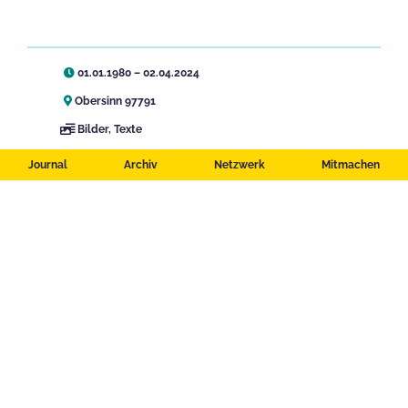
01.01.1980 – 02.04.2024
Obersinn 97791
Bilder
,
Texte
Natur
,
Fest- und Feiertage
,
Denkmal
,
Freizeit
,
Journal
Archiv
Netzwerk
Mitmachen
Kunst und Kultur
NATUR
NATURSCHUTZGEBIET
SCHACHBRETTBLUME
BIBER
SCHACHBLUMENFEST
LANDSCHAFTSFÜHRUNGEN
BEITRAG TEILEN