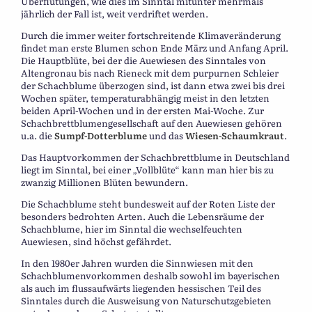
Überflutungen, wie dies im Sinntal mitunter mehrmals
jährlich der Fall ist, weit verdriftet werden.
Durch die immer weiter fortschreitende Klimaveränderung
findet man erste Blumen schon Ende März und Anfang April.
Die Hauptblüte, bei der die Auewiesen des Sinntales von
Altengronau bis nach Rieneck mit dem purpurnen Schleier
der Schachblume überzogen sind, ist dann etwa zwei bis drei
Wochen später, temperaturabhängig meist in den letzten
beiden April-Wochen und in der ersten Mai-Woche. Zur
Schachbrettblumengesellschaft auf den Auewiesen gehören
u.a. die
Sumpf-Dotterblume
und das
Wiesen-Schaumkraut
.
Das Hauptvorkommen der Schachbrettblume in Deutschland
liegt im Sinntal, bei einer „Vollblüte“ kann man hier bis zu
zwanzig Millionen Blüten bewundern.
Die Schachblume steht bundesweit auf der Roten Liste der
besonders bedrohten Arten. Auch die Lebensräume der
Schachblume, hier im Sinntal die wechselfeuchten
Auewiesen, sind höchst gefährdet.
In den 1980er Jahren wurden die Sinnwiesen mit den
Schachblumenvorkommen deshalb sowohl im bayerischen
als auch im flussaufwärts liegenden hessischen Teil des
Sinntales durch die Ausweisung von Naturschutzgebieten