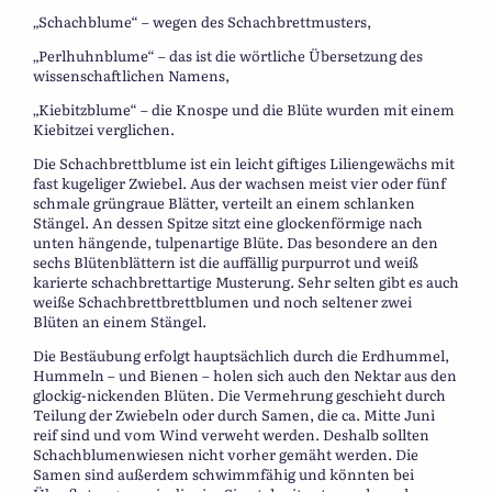
„Schachblume“ – wegen des Schachbrettmusters,
„Perlhuhnblume“ – das ist die wörtliche Übersetzung des
wissenschaftlichen Namens,
„Kiebitzblume“ – die Knospe und die Blüte wurden mit einem
Kiebitzei verglichen.
Die Schachbrettblume ist ein leicht giftiges Liliengewächs mit
fast kugeliger Zwiebel. Aus der wachsen meist vier oder fünf
schmale grüngraue Blätter, verteilt an einem schlanken
Stängel. An dessen Spitze sitzt eine glockenförmige nach
unten hängende, tulpenartige Blüte. Das besondere an den
sechs Blütenblättern ist die auffällig purpurrot und weiß
karierte schachbrettartige Musterung. Sehr selten gibt es auch
weiße Schachbrettbrettblumen und noch seltener zwei
Blüten an einem Stängel.
Die Bestäubung erfolgt hauptsächlich durch die Erdhummel,
Hummeln – und Bienen – holen sich auch den Nektar aus den
glockig-nickenden Blüten. Die Vermehrung geschieht durch
Teilung der Zwiebeln oder durch Samen, die ca. Mitte Juni
reif sind und vom Wind verweht werden. Deshalb sollten
Schachblumenwiesen nicht vorher gemäht werden. Die
Samen sind außerdem schwimmfähig und könnten bei