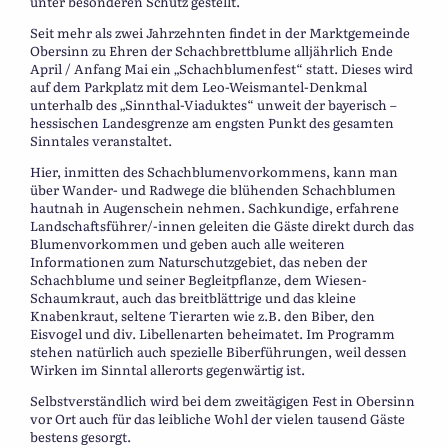
unter besonderen Schutz gestellt.
Seit mehr als zwei Jahrzehnten findet in der Marktgemeinde
Obersinn zu Ehren der Schachbrettblume alljährlich Ende
April / Anfang Mai ein „Schachblumenfest“ statt. Dieses wird
auf dem Parkplatz mit dem Leo-Weismantel-Denkmal
unterhalb des „Sinnthal-Viaduktes“ unweit der bayerisch –
hessischen Landesgrenze am engsten Punkt des gesamten
Sinntales veranstaltet.
Hier, inmitten des Schachblumenvorkommens, kann man
über Wander- und Radwege die blühenden Schachblumen
hautnah in Augenschein nehmen. Sachkundige, erfahrene
Landschaftsführer/-innen geleiten die Gäste direkt durch das
Blumenvorkommen und geben auch alle weiteren
Informationen zum Naturschutzgebiet, das neben der
Schachblume und seiner Begleitpflanze, dem Wiesen-
Schaumkraut, auch das breitblättrige und das kleine
Knabenkraut, seltene Tierarten wie z.B. den Biber, den
Eisvogel und div. Libellenarten beheimatet. Im Programm
stehen natürlich auch spezielle Biberführungen, weil dessen
Wirken im Sinntal allerorts gegenwärtig ist.
Selbstverständlich wird bei dem zweitägigen Fest in Obersinn
vor Ort auch für das leibliche Wohl der vielen tausend Gäste
bestens gesorgt.