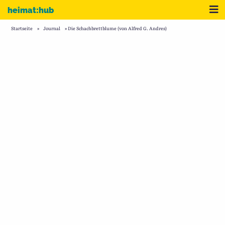
Zum Inhalt
Me
heimat:hub
Startseite
»
Journal
»
Die Schachbrettblume (von Alfred G. Andres)