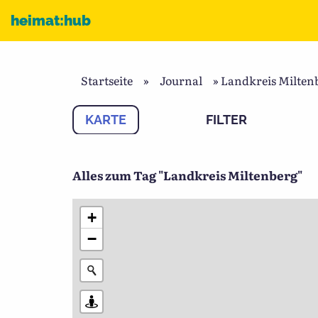
Zum Inhalt
heimat:hub
Startseite
»
Journal
»
Landkreis Milten
KARTE
FILTER
Alles zum Tag "Landkreis Miltenberg"
+
−