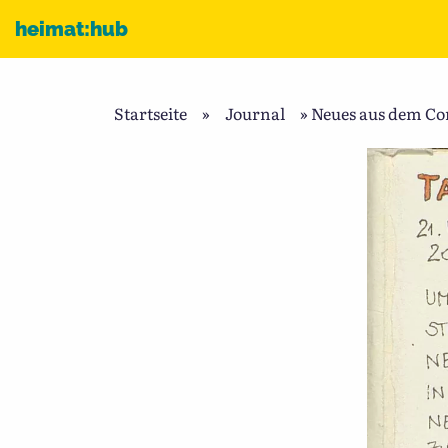
Zum Inhalt
heimat:hub
Startseite
»
Journal
»
Neues aus dem Cor