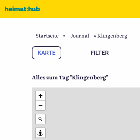
Zum Inhalt
heimat:hub
Startseite
»
Journal
»
Klingenberg
KARTE
FILTER
Alles zum Tag "Klingenberg"
+
−