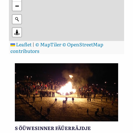
−
Leaflet
|
© MapTiler
© OpenStreetMap
contributors
S ÖÜWESINNER FÄÜERRÄJDJE