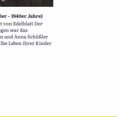
r – 1940er Jahre)
blatt Der
igen war das
nn und Anna Schüßler
albe Leben ihrer Kinder