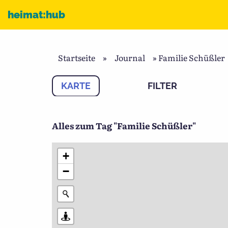
Zum Inhalt
heimat:hub
Startseite
»
Journal
»
Familie Schüßler
KARTE
FILTER
Alles zum Tag "Familie Schüßler"
+
−