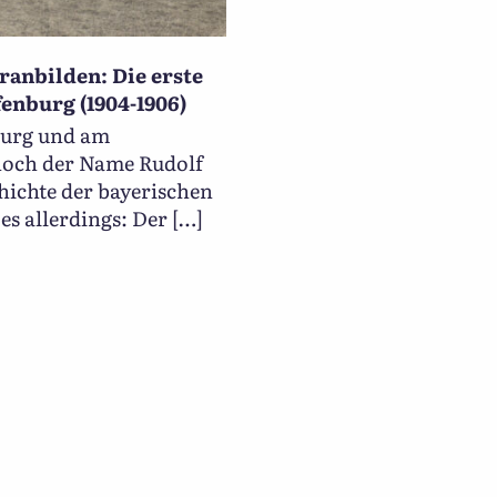
anbilden: Die erste
enburg (1904-1906)
burg und am
noch der Name Rudolf
hichte der bayerischen
es allerdings: Der […]