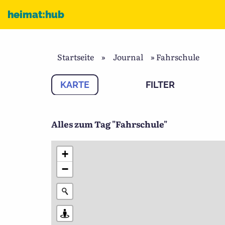
Zum Inhalt
heimat:hub
Startseite
»
Journal
»
Fahrschule
KARTE
FILTER
Alles zum Tag "Fahrschule"
+
−