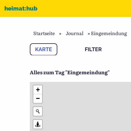
Zum Inhalt
heimat:hub
Startseite
»
Journal
»
Eingemeindung
KARTE
FILTER
Alles zum Tag "Eingemeindung"
+
−