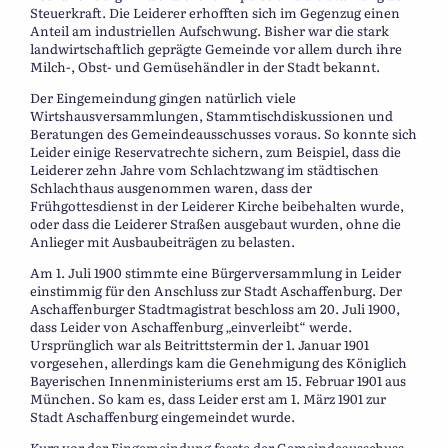
Steuerkraft. Die Leiderer erhofften sich im Gegenzug einen
Anteil am industriellen Aufschwung. Bisher war die stark
landwirtschaftlich geprägte Gemeinde vor allem durch ihre
Milch-, Obst- und Gemüsehändler in der Stadt bekannt.
Der Eingemeindung gingen natürlich viele
Wirtshausversammlungen, Stammtischdiskussionen und
Beratungen des Gemeindeausschusses voraus. So konnte sich
Leider einige Reservatrechte sichern, zum Beispiel, dass die
Leiderer zehn Jahre vom Schlachtzwang im städtischen
Schlachthaus ausgenommen waren, dass der
Frühgottesdienst in der Leiderer Kirche beibehalten wurde,
oder dass die Leiderer Straßen ausgebaut wurden, ohne die
Anlieger mit Ausbaubeiträgen zu belasten.
Am 1. Juli 1900 stimmte eine Bürgerversammlung in Leider
einstimmig für den Anschluss zur Stadt Aschaffenburg. Der
Aschaffenburger Stadtmagistrat beschloss am 20. Juli 1900,
dass Leider von Aschaffenburg „einverleibt“ werde.
Ursprünglich war als Beitrittstermin der 1. Januar 1901
vorgesehen, allerdings kam die Genehmigung des Königlich
Bayerischen Innenministeriums erst am 15. Februar 1901 aus
München. So kam es, dass Leider erst am 1. März 1901 zur
Stadt Aschaffenburg eingemeindet wurde.
Kurz vor der Eingemeindung fasste der Gemeindeausschuss