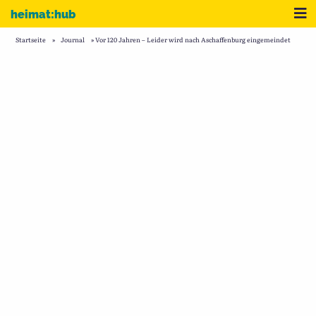
Zum Inhalt
Me
heimat:hub
Startseite
»
Journal
»
Vor 120 Jahren – Leider wird nach Aschaffenburg eingemeindet