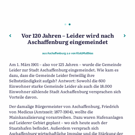
Vor 120 Jahren – Leider wird nach
Beitragsnavigation
Vorheriger: Fußmarsch über die Mainbrücke stadtauswär
Näch
Aschaffenburg eingemeindet
aus
Aschaffenburg 2.0
von
KlotzMatthias
Am 1. März 1901 – also vor 125 Jahren – wurde die Gemeinde
Leider zur Stadt Aschaffenburg eingemeindet. Wie kam es
dazu, dass die Gemeinde Leider freiwillig ihre
Selbstständigkeit aufgab? Antwort: Sowohl die 600
Einwohner starke Gemeinde Leider als auch die 18.000
Einwohner zählende Stadt Aschaffenburg versprachen sich
Vorteile davon.
Der damalige Bürgermeister von Aschaffenburg, Friedrich
von Medicus (Amtszeit: 1877-1904), wollte die
Mainkanalisierung vorantreiben. Dazu waren Hafenanlagen
auf Leiderer Gebiet geplant – wo sich heute auch der
Staatshafen befindet. Außerdem versprach sich
Aschaffenburg wirtschaftliche Impulse und die Stärkung der