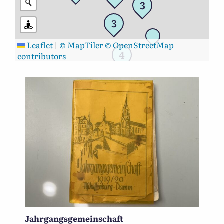
3
3
Leaflet
|
© MapTiler
© OpenStreetMap
4
contributors
Jahrgangsgemeinschaft