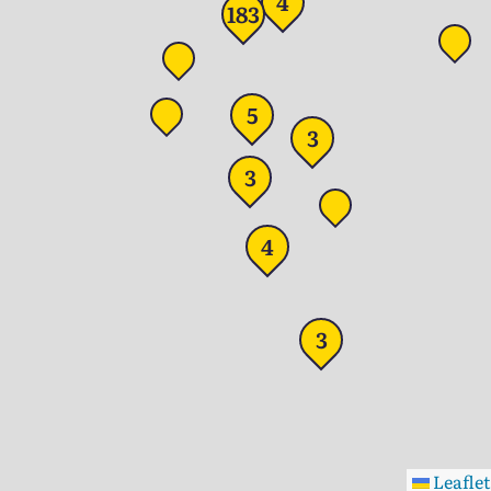
4
183
5
3
3
4
3
Leaflet