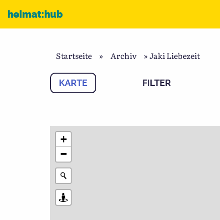
Zum Inhalt
heimat:hub
Startseite
»
Archiv
»
Jaki Liebezeit
KARTE
FILTER
+
−