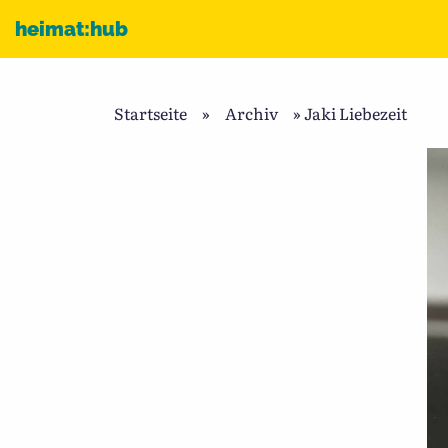
Zum Inhalt
heimat:hub
Startseite
»
Archiv
»
Jaki Liebezeit