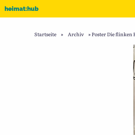
Zum Inhalt
heimat:hub
Startseite
»
Archiv
»
Poster Die flinken