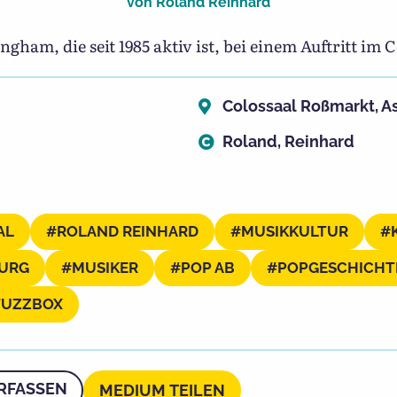
von
Roland Reinhard
ham, die seit 1985 aktiv ist, bei einem Auftritt im C
Colossaal Roßmarkt, A
Roland, Reinhard
AL
ROLAND REINHARD
MUSIKKULTUR
BURG
MUSIKER
POP AB
POPGESCHICHT
FUZZBOX
RFASSEN
MEDIUM TEILEN