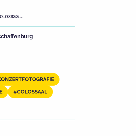
olossaal.
schaffenburg
KONZERTFOTOGRAFIE
E
COLOSSAAL