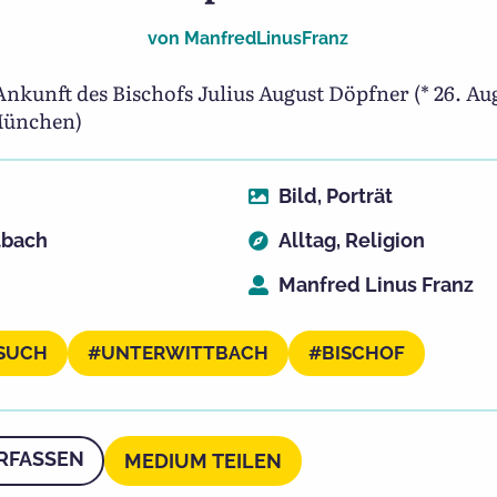
von
ManfredLinusFranz
nkunft des Bischofs Julius August Döpfner (* 26. Au
 München)
Bild
,
Porträt
tbach
Alltag
,
Religion
Manfred Linus Franz
SUCH
UNTERWITTBACH
BISCHOF
RFASSEN
MEDIUM TEILEN