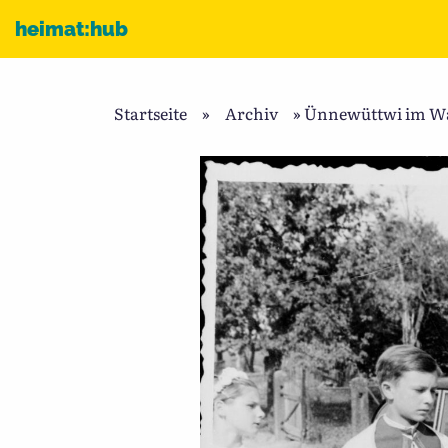
Zum Inhalt
heimat:hub
Startseite
»
Archiv
»
Ünnewüttwi im Wan