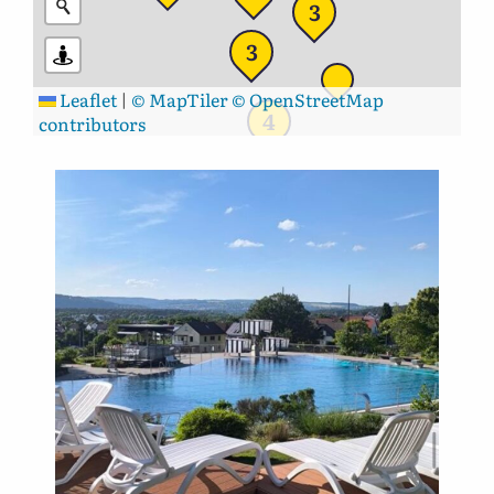
3
3
Leaflet
|
© MapTiler
© OpenStreetMap
4
contributors