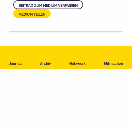
BEITRAG ZUM MEDIUM VERFASSEN
MEDIUM TEILEN
Impressum
Journal
Archiv
Netzwerk
Mitmachen
Datenschutzerklärung
Nutzungsbedingungen
Kontakt