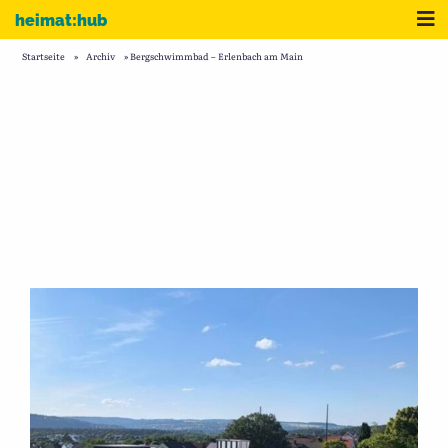
Zum Inhalt
Me
heimat:hub
Startseite
»
Archiv
»
Bergschwimmbad – Erlenbach am Main