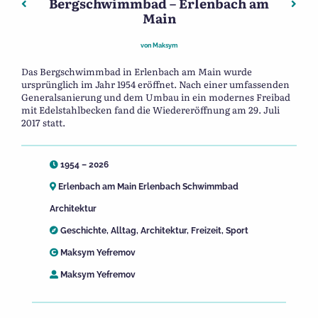
Bergschwimmbad – Erlenbach am
Beitragsnavigation
Vorheriger: Walter Berliner (Stolpersteine in Wörth am 
Nächs
Main
von
Maksym
Das Bergschwimmbad in Erlenbach am Main wurde
ursprünglich im Jahr 1954 eröffnet. Nach einer umfassenden
Generalsanierung und dem Umbau in ein modernes Freibad
mit Edelstahlbecken fand die Wiedereröffnung am 29. Juli
2017 statt.
1954 – 2026
Erlenbach am Main Erlenbach Schwimmbad
Architektur
Geschichte
,
Alltag
,
Architektur
,
Freizeit
,
Sport
Maksym Yefremov
Maksym Yefremov