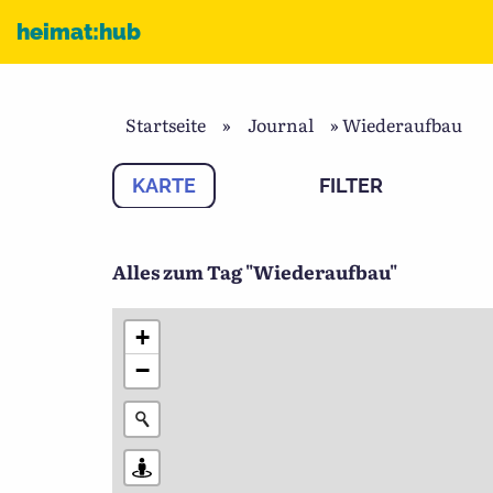
Zum Inhalt
heimat:hub
Startseite
»
Journal
»
Wiederaufbau
KARTE
FILTER
Alles zum Tag "Wiederaufbau"
+
−