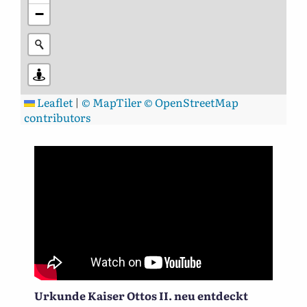
−
Leaflet
|
© MapTiler
© OpenStreetMap
contributors
Urkunde Kaiser Ottos II. neu entdeckt