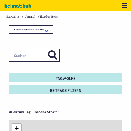
Zum Inhalt
Me
heimat:hub
Startseite
»
Journal
»
Theodor Storm
Suchen
TAGWOLKE
BEITRÄGE FILTERN
Alles zum Tag "Theodor Storm"
+