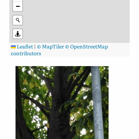
−
Leaflet
|
© MapTiler
© OpenStreetMap
contributors