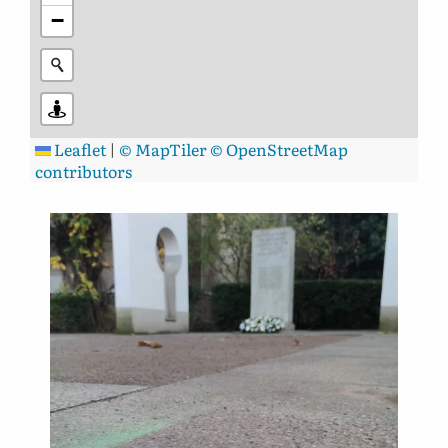
−
Leaflet
|
© MapTiler
© OpenStreetMap
contributors