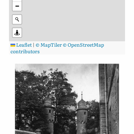
−
Leaflet
|
© MapTiler
© OpenStreetMap
contributors