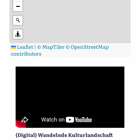
−
Leaflet
|
© MapTiler
© OpenStreetMap
contributors
(Digital) Wandelnde Kulturlandschaft