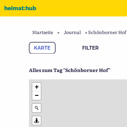
Zum Inhalt
heimat:hub
Startseite
»
Journal
»
Schönborner Hof
KARTE
FILTER
Alles zum Tag "Schönborner Hof"
+
−