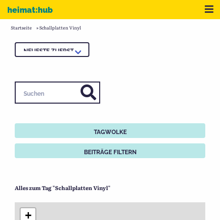
Zum Inhalt
Me
heimat:hub
Startseite
»
Schallplatten Vinyl
Suchen
TAGWOLKE
BEITRÄGE FILTERN
Alles zum Tag "Schallplatten Vinyl"
+