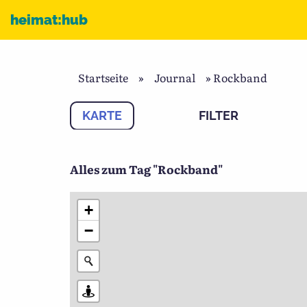
Zum Inhalt
heimat:hub
Startseite
»
Journal
»
Rockband
KARTE
FILTER
Alles zum Tag "Rockband"
+
−