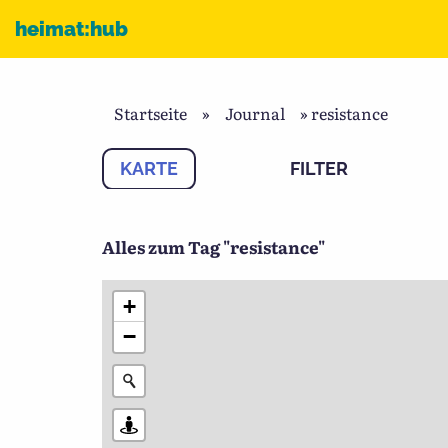
Zum Inhalt
heimat:hub
Startseite
»
Journal
»
resistance
KARTE
FILTER
Alles zum Tag "resistance"
+
−