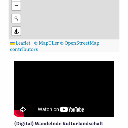
−
Leaflet
|
© MapTiler
© OpenStreetMap
contributors
(Digital) Wandelnde Kulturlandschaft