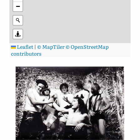
−
Leaflet
|
© MapTiler
© OpenStreetMap
contributors