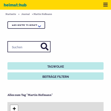
Zum Inhalt
Me
heimat:hub
Startseite
»
Journal
»
Martin Hofmann
Suchen
TAGWOLKE
BEITRÄGE FILTERN
Alles zum Tag "Martin Hofmann"
+