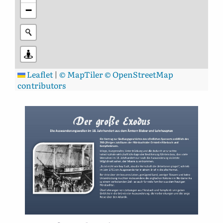
−
Leaflet
|
© MapTiler
© OpenStreetMap
contributors