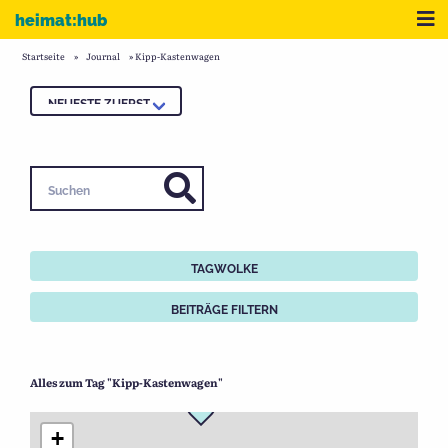
Zum Inhalt
Me
heimat:hub
Startseite
»
Journal
»
Kipp-Kastenwagen
Suchen
TAGWOLKE
BEITRÄGE FILTERN
Alles zum Tag "Kipp-Kastenwagen"
+