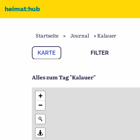
Zum Inhalt
heimat:hub
Startseite
»
Journal
»
Kalauer
KARTE
FILTER
Alles zum Tag "Kalauer"
+
−