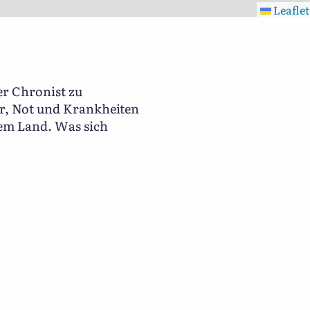
Leaflet
er Chronist zu
er, Not und Krankheiten
dem Land. Was sich