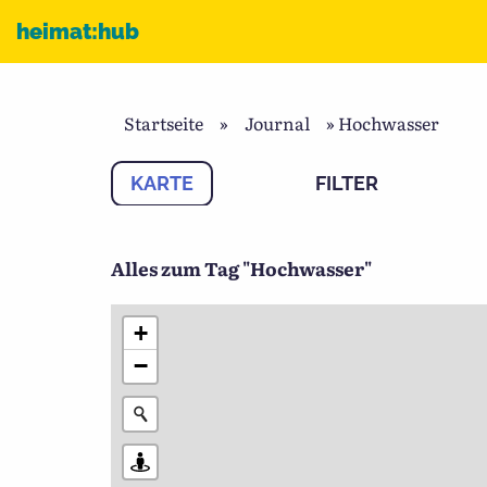
Zum Inhalt
heimat:hub
Startseite
»
Journal
»
Hochwasser
KARTE
FILTER
Alles zum Tag "Hochwasser"
+
−