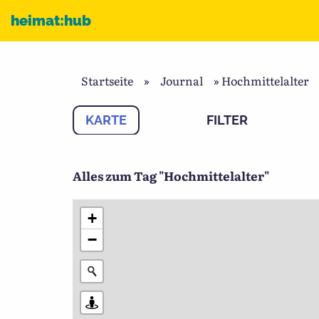
Zum Inhalt
heimat:hub
Startseite
»
Journal
»
Hochmittelalter
KARTE
FILTER
Alles zum Tag "Hochmittelalter"
+
−