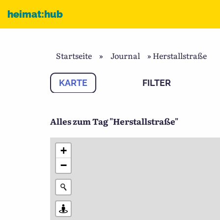
Zum Inhalt
heimat:hub
Startseite
»
Journal
»
Herstallstraße
KARTE
FILTER
Alles zum Tag "Herstallstraße"
+
−