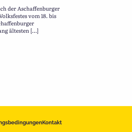
ich der Aschaffenburger
olksfestes vom 18. bis
schaffenburger
ang ältesten […]
ngsbedingungen
Kontakt