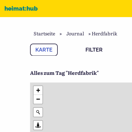
Zum Inhalt
heimat:hub
Startseite
»
Journal
»
Herdfabrik
KARTE
FILTER
Alles zum Tag "Herdfabrik"
+
−