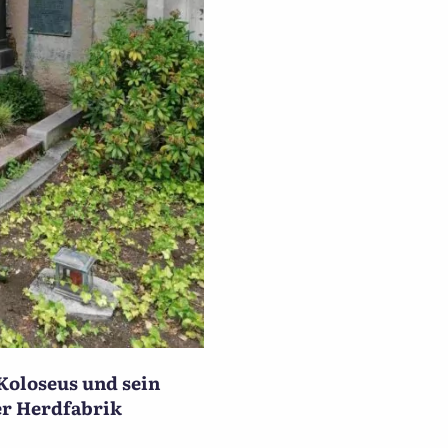
oloseus und sein
r Herdfabrik