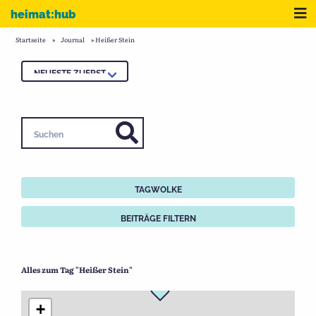
Zum Inhalt
Me
heimat:hub
Startseite
»
Journal
»
Heißer Stein
Suchen
TAGWOLKE
BEITRÄGE FILTERN
Alles zum Tag "Heißer Stein"
+