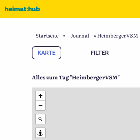
Zum Inhalt
heimat:hub
Startseite
»
Journal
»
HeimbergerVSM
KARTE
FILTER
Alles zum Tag "HeimbergerVSM"
+
−