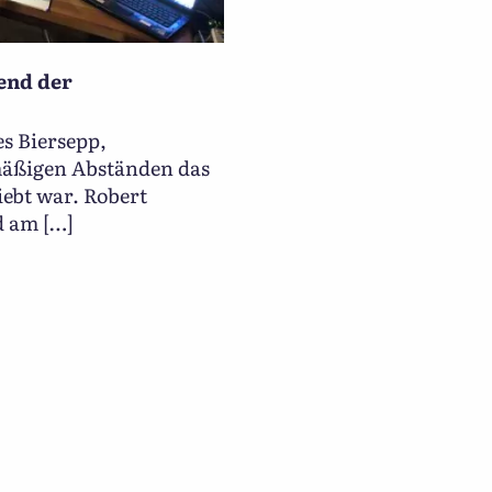
end der
es Biersepp,
lmäßigen Abständen das
ebt war. Robert
d am […]