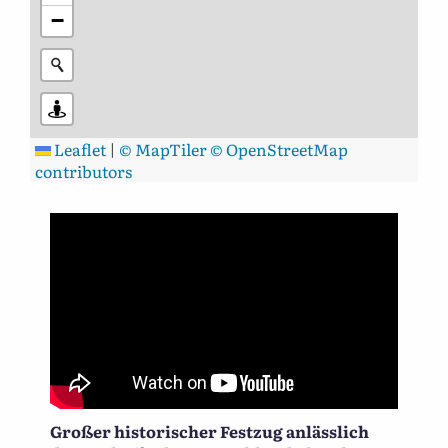
−
Leaflet
|
© MapTiler
© OpenStreetMap
contributors
Großer historischer Festzug anlässlich