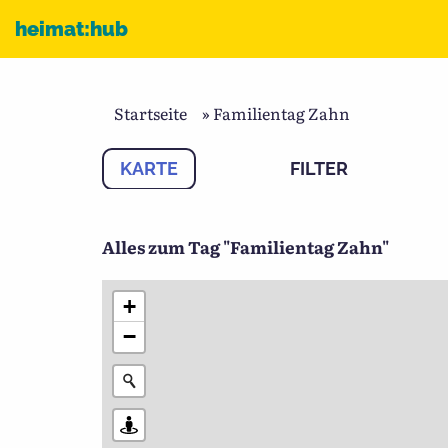
Zum Inhalt
heimat:hub
Startseite
»
Familientag Zahn
KARTE
FILTER
Alles zum Tag "Familientag Zahn"
+
−